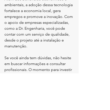
ambientais, a adoção dessa tecnologia 
fortalece a economia local, gera 
empregos e promove a inovação. Com 
o apoio de empresas especializadas, 
como a Dr. Engenharia, você pode 
contar com um serviço de qualidade, 
desde o projeto até a instalação e 
manutenção.
Se você ainda tem dúvidas, não hesite 
em buscar informações e consultar 
profissionais. O momento para investir 
em energia solar é agora, e a Bahia é o 
lugar perfeito para essa transformação.
Vamos juntos construir um futuro mais 
limpo e econômico com a energia 
solar!