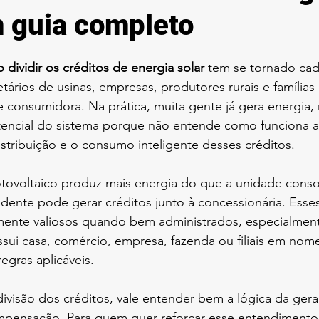
m guia completo
dividir os créditos de energia solar
 tem se tornado cad
ários de usinas, empresas, produtores rurais e família
 consumidora. Na prática, muita gente já gera energia,
tencial do sistema porque não entende como funciona a
tribuição e o consumo inteligente desses créditos.
tovoltaico produz mais energia do que a unidade cons
ente pode gerar créditos junto à concessionária. Esses
ente valiosos quando bem administrados, especialmen
sui casa, comércio, empresa, fazenda ou filiais em nome
egras aplicáveis.
ivisão dos créditos, vale entender bem a lógica da ger
ompensação. Para quem quer reforçar esse entendimento