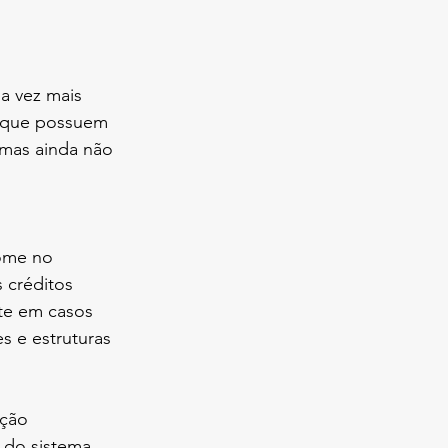
a vez mais 
s que possuem 
 mas ainda não 
 
ome no 
 créditos 
te em casos 
s e estruturas 
ação 
 do sistema 