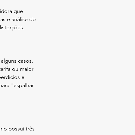
idora que 
as e análise do 
distorções.
alguns casos, 
arifa ou maior 
erdícios e 
para “espalhar 
io possui três 