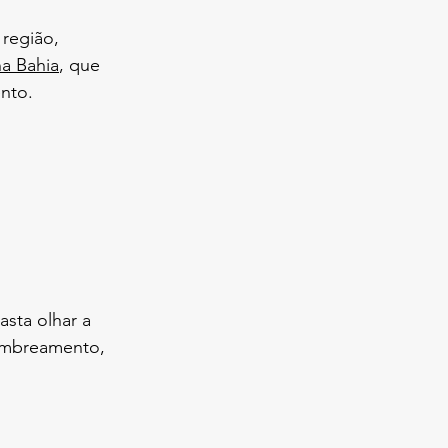
região, 
na Bahia
, que 
ento.
sta olhar a 
sombreamento, 