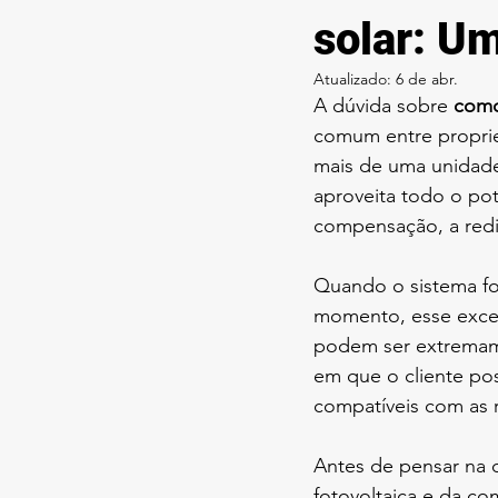
solar: U
Atualizado:
6 de abr.
A dúvida sobre 
como 
comum entre propriet
mais de uma unidade
aproveita todo o po
compensação, a redis
Quando o sistema fo
momento, esse exced
podem ser extremam
em que o cliente pos
compatíveis com as r
Antes de pensar na d
fotovoltaica e da c