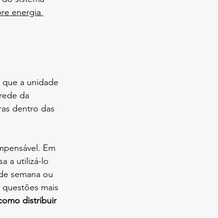
re energia 
 que a unidade 
rede da 
ras dentro das 
mpensável. Em 
a utilizá-lo 
 de semana ou 
 questões mais 
como distribuir 