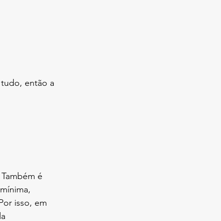
tudo, então a 
. Também é 
 mínima, 
or isso, em 
da 