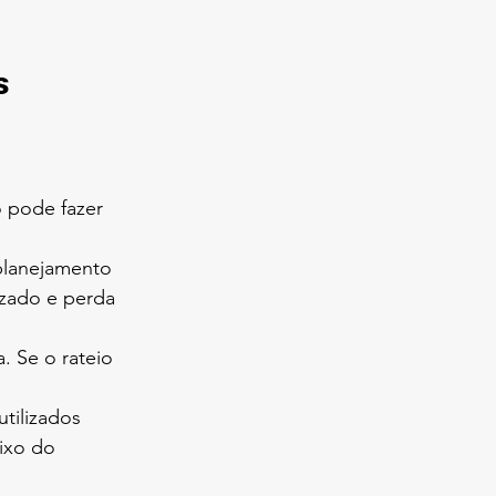
s
o pode fazer 
planejamento 
izado e perda 
 Se o rateio 
tilizados 
ixo do 