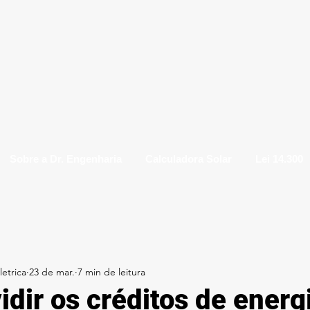
Sobre a Dr. Engenharia
Calculadora Solar
Lei 14.300
etrica
23 de mar.
7 min de leitura
dir os créditos de energ