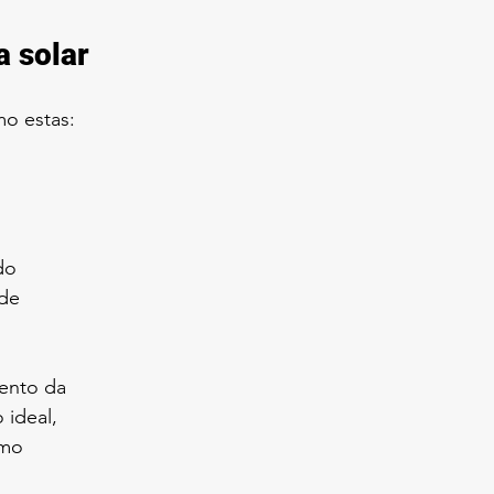
a solar
mo estas:
do
ade
ento da 
ideal, 
smo 