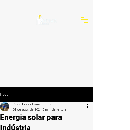
Post
Dr da Engenharia Eletrica
31 de ago. de 2024
3 min de leitura
Energia solar para
Indústria