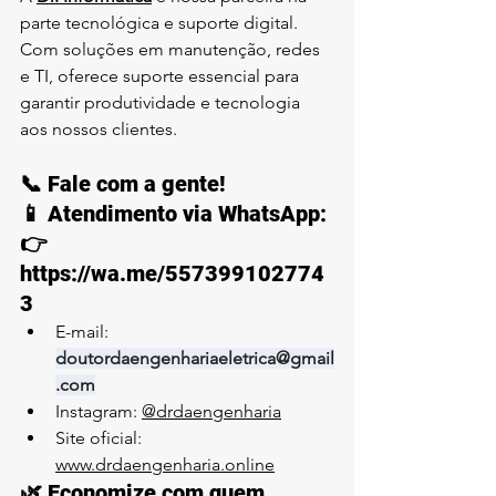
parte tecnológica e suporte digital. 
Com soluções em manutenção, redes 
e TI, oferece suporte essencial para 
garantir produtividade e tecnologia 
aos nossos clientes.
📞 Fale com a gente!
📱 
Atendimento via WhatsApp
:
👉 
https://wa.me/557399102774
3
E-mail: 
doutordaengenhariaeletrica@gmail
.com
Instagram: 
@drdaengenharia
Site oficial: 
www.drdaengenharia.online
🌿 Economize com quem 