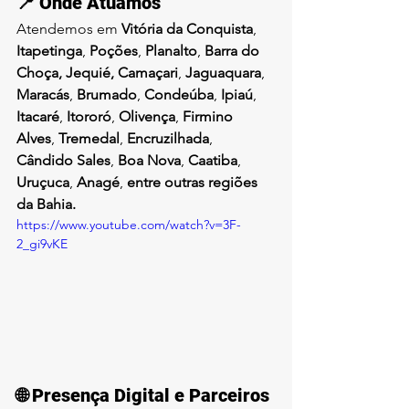
📍 Onde Atuamos
Atendemos em 
Vitória da Conquista
, 
Itapetinga
, 
Poções
, 
Planalto
, 
Barra do 
Choça, Jequié, Camaçari
, 
Jaguaquara
, 
Maracás
, 
Brumado
, 
Condeúba
, 
Ipiaú
, 
Itacaré
, 
Itororó
, 
Olivença
, 
Firmino 
Alves
, 
Tremedal
, 
Encruzilhada
, 
Cândido Sales
, 
Boa Nova
, 
Caatiba
, 
Uruçuca
, 
Anagé
, 
entre outras regiões 
da Bahia.
https://www.youtube.com/watch?v=3F-
2_gi9vKE
🌐 Presença Digital e Parceiros