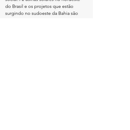
do Brasil e os projetos que estão 
surgindo no sudoeste da Bahia são 
exemplos de como o Brasil pode 
liderar o caminho rumo a uma matriz 
energética mais limpa e eficiente.
À medida que as políticas nacionais 
evoluem e mais pessoas se conectam 
com a ideia de um futuro sustentável 
através da energia solar, otimizando a 
geração de créditos de carbono 
através de usinas solares, o país 
poderá colher os frutos de um mundo 
energético mais sustentável e justo. A 
hora é agora e o futuro é brilhante!
FAQs