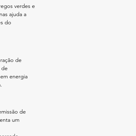
regos verdes e 
as ajuda a 
s do 
eração de 
 de 
em energia 
.
emissão de 
senta um 