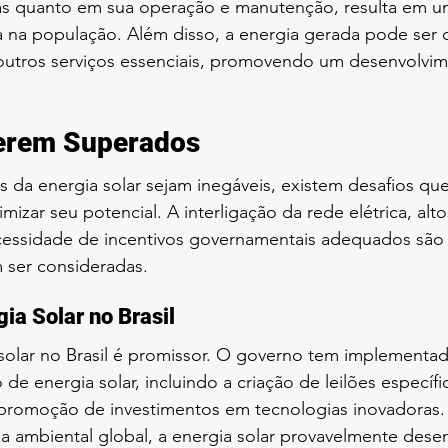
as quanto em sua operação e manutenção, resulta em 
da na população. Além disso, a energia gerada pode ser 
 outros serviços essenciais, promovendo um desenvolvi
Serem Superados
 da energia solar sejam inegáveis, existem desafios que
zar seu potencial. A interligação da rede elétrica, altos
ecessidade de incentivos governamentais adequados são
ser consideradas.
ia Solar no Brasil
solar no Brasil é promissor. O governo tem implementad
de energia solar, incluindo a criação de leilões específi
a promoção de investimentos em tecnologias inovadoras
ia ambiental global, a energia solar provavelmente des