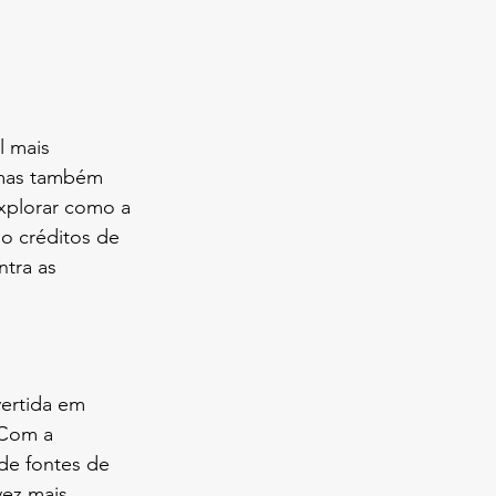
 mais 
 mas também 
xplorar como a 
o créditos de 
tra as 
vertida em 
 Com a 
de fontes de 
vez mais 