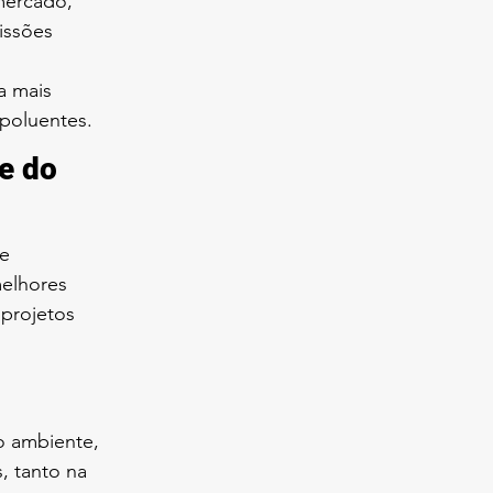
mercado, 
issões 
a mais 
 poluentes.
e do 
e 
elhores 
projetos 
o ambiente, 
 tanto na 