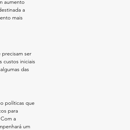
um aumento 
destinada a 
mento mais 
 precisam ser 
 custos iniciais 
 algumas das 
o políticas que 
cos para 
. Com a 
empenhará um 