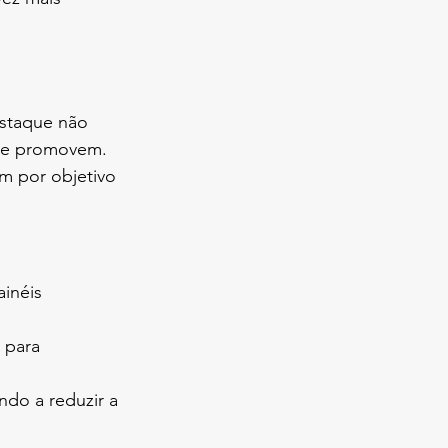
estaque não 
ue promovem. 
m por objetivo 
inéis 
 para 
ndo a reduzir a 