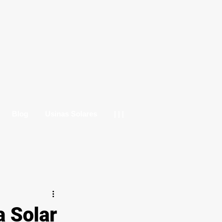
Blog
Usinas Solares
| | |
 Solar