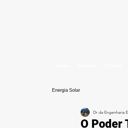
Home
Serviços
Projetos
Energia Solar
Dr da Engenharia El
O Poder 