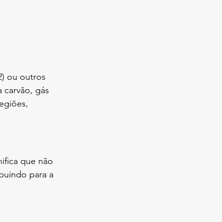
) ou outros 
 carvão, gás 
egiões, 
nifica que não 
buindo para a 