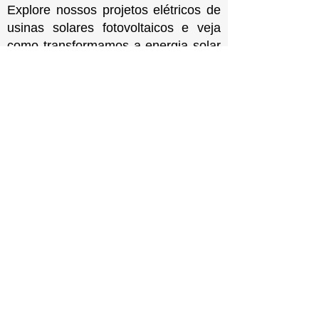
Explore nossos projetos elétricos de
usinas solares fotovoltaicos e veja
como transformamos a energia solar
em soluções eficientes:
Saiba mais sobre Energia Solar
Melhores Projetos Elétricos
com preços imbatíveis.