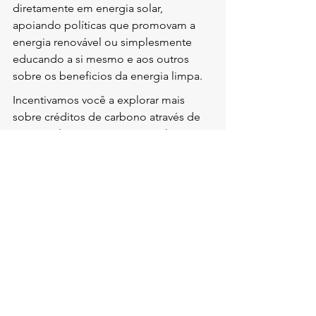
diretamente em energia solar, 
apoiando políticas que promovam a 
energia renovável ou simplesmente 
educando a si mesmo e aos outros 
sobre os beneficios da energia limpa.
Incentivamos você a explorar mais 
sobre créditos de carbono através de 
usinas solares e como se envolver em 
projetos solares na sua região. O 
futuro é brilhante, e a energia solar 
está na vanguarda dessa 
transformação. Junte-se a nós nesta 
jornada para um mundo mais verde e 
saudável!
FAQs