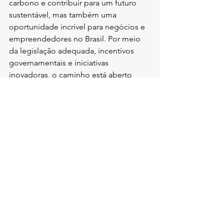
carbono e contribuir para um futuro 
sustentável, mas também uma 
oportunidade incrível para negócios e 
empreendedores no Brasil. Por meio 
da legislação adequada, incentivos 
governamentais e iniciativas 
inovadoras, o caminho está aberto 
para que cada vez mais brasileiros 
possam desfrutar dos benefícios da 
energia solar. Se você ainda não 
considerou essa alternativa, agora é a 
hora de se informar e fazer parte dessa 
revolução verde!
FAQs