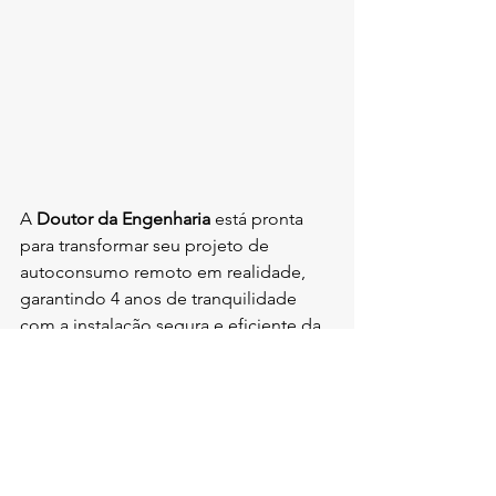
A 
Doutor da Engenharia
 está pronta 
para transformar seu projeto de 
autoconsumo remoto em realidade, 
garantindo 4 anos de tranquilidade 
com a instalação segura e eficiente da 
sua usina solar. Entre em contato 
conosco para uma consultoria 
personalizada e descubra como 
podemos ajudar você a explorar o 
máximo potencial da energia solar!