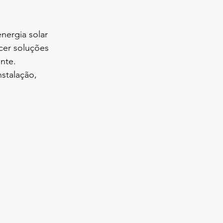
nergia solar 
cer soluções 
nte. 
stalação, 