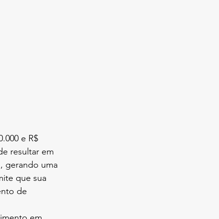
0.000 e R$ 
de resultar em 
5%, gerando uma 
ite que sua 
ento de 
timento em 