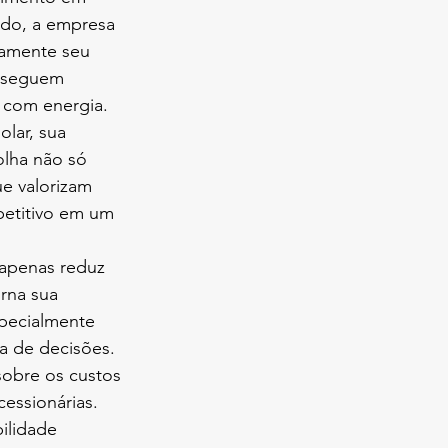
odo, a empresa 
vamente seu 
nseguem 
s com energia.
olar, sua 
lha não só 
e valorizam 
petitivo em um 
 apenas reduz 
rna sua 
pecialmente 
a de decisões.
sobre os custos 
essionárias. 
ilidade 