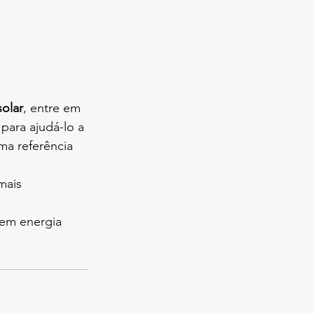
solar
, entre em 
para ajudá-lo a 
ma referência 
mais 
 em energia 
 