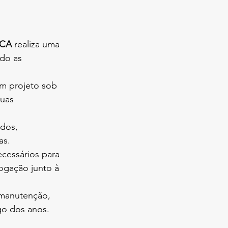
ICA
 realiza uma 
do as 
m projeto sob 
uas 
ados, 
as.
ecessários para 
ogação junto à 
 manutenção, 
go dos anos.