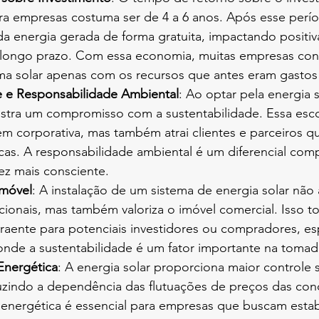
ara empresas costuma ser de 4 a 6 anos. Após esse perí
da energia gerada de forma gratuita, impactando positi
a longo prazo. Com essa economia, muitas empresas co
tema solar apenas com os recursos que antes eram gasto
e e Responsabilidade Ambiental
: Ao optar pela energia s
tra um compromisso com a sustentabilidade. Essa esco
m corporativa, mas também atrai clientes e parceiros qu
icas. A responsabilidade ambiental é um diferencial com
z mais consciente.
Imóvel
: A instalação de um sistema de energia solar não
ionais, mas também valoriza o imóvel comercial. Isso to
raente para potenciais investidores ou compradores, es
nde a sustentabilidade é um fator importante na tomad
Energética
: A energia solar proporciona maior controle 
uzindo a dependência das flutuações de preços das conc
energética é essencial para empresas que buscam estab