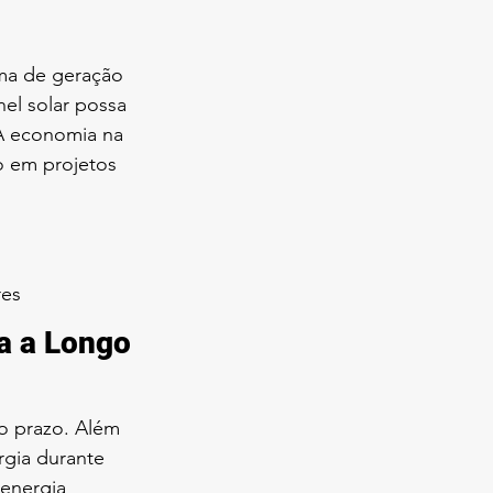
ma de geração 
el solar possa 
 A economia na 
o em projetos 
res
a a Longo 
go prazo. Além 
rgia durante 
energia 