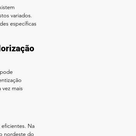
xistem 
tos variados. 
es específicas 
orização 
 pode 
entização 
 vez mais 
eficientes. Na 
no nordeste do 