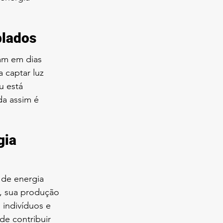
blados
am em dias 
 captar luz 
u está 
da assim é 
gia 
 de energia 
s, sua produção 
 indivíduos e 
de contribuir 