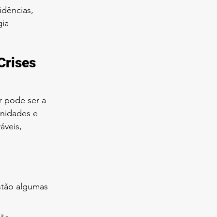
idências, 
ia 
Crises 
 pode ser a 
unidades e 
veis, 
stão algumas 