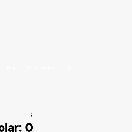
Blog
Usinas Solares
| | |
olar: O