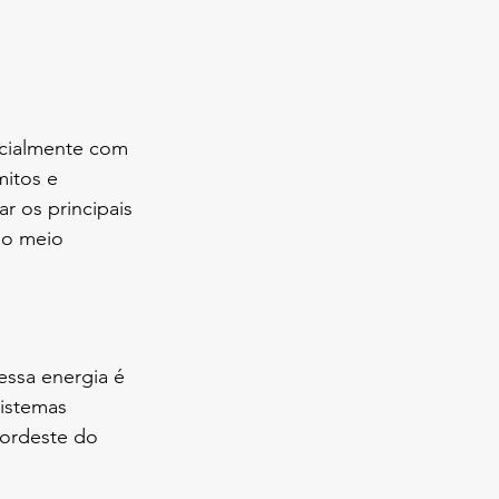
ecialmente com 
itos e 
r os principais 
 o meio 
essa energia é 
sistemas 
Nordeste do 