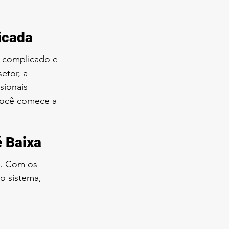
icada
o complicado e 
etor, a 
sionais 
você comece a 
 Baixa
o. Com os 
o sistema, 