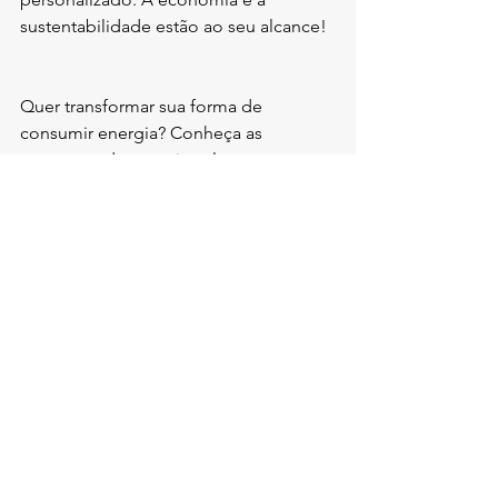
sustentabilidade estão ao seu alcance!
Quer transformar sua forma de 
consumir energia? Conheça as 
vantagens da 
energia solar 
personalizada
 e comece a poupar hoje 
mesmo!
Ver tudo
Posts recentes