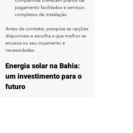
companhias oferecem planos de 
pagamento facilitados e serviços 
completos de instalação.
Antes de contratar, pesquise as opções 
disponíveis e escolha a que melhor se 
encaixa no seu orçamento e 
necessidades.
Energia solar na Bahia: 
um investimento para o 
futuro
Investir em energia solar na Bahia é 
uma decisão inteligente para quem 
busca economia, sustentabilidade e 
valorização do imóvel. Com o alto 
potencial solar da região, o retorno 